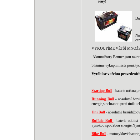
ceny!
Do
Na
ce
VYKOUPÍME VĚTŠÍ MNOŽSTV
Akumulátory Banner jsou rakousk
Sháníme výkupní místa použitý
Vyrábí se v těchto provedeníc
Starting Bull
- baterie určena 
Running Bull
- absolutní bezú
energie,s ochranou proti úniku el
Uni Bull
- absolutně bezúdržbová
Buffalo Bull
- baterie odolná
vysokou spotřebou energie.Nyní
Bike Bull
- motocyklové baterie,