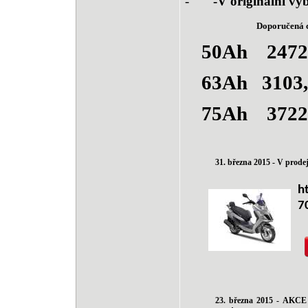
-
-V originální v
Doporučená c
50Ah
2472
63Ah
3103,
75Ah
3722
31. března 2015 - V pro
h
7
23. března 2015 - AKC