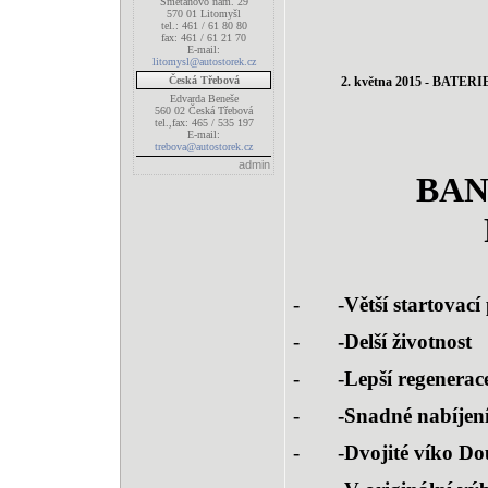
Smetanovo nám. 29
570 01 Litomyšl
tel.: 461 / 61 80 80
fax: 461 / 61 21 70
E-mail:
litomysl@autostorek.cz
Česká Třebová
2. května 2015 - BAT
Edvarda Beneše
560 02 Česká Třebová
tel.,fax: 465 / 535 197
E-mail:
trebova@autostorek.cz
admin
BAN
-
-
Větší startovací
-
-Delší životnost
-
-
Lepší regenerac
-
-Snadné nabíjen
-
-
Dvojité víko Do