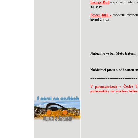
Energy Bull
- speciální bateri
na cesty.
Power Bull -
moderní technolo
bezúdržbová.
Nabízíme výběr Moto baterií.
Nabízímeí pneu a odbornou mo
======================
V pneuservisech v České T
pneumatiky na všechny běžné v