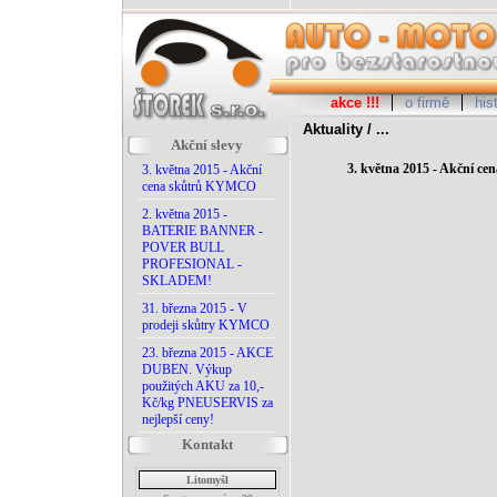
akce !!!
o firmě
his
Aktuality / ...
Akční slevy
3. května 2015 - Akční 
3. května 2015 - Akční
cena skůtrů KYMCO
2. května 2015 -
BATERIE BANNER -
POVER BULL
PROFESIONAL -
SKLADEM!
31. března 2015 - V
prodeji skůtry KYMCO
23. března 2015 - AKCE
DUBEN. Výkup
použitých AKU za 10,-
Kč/kg PNEUSERVIS za
nejlepší ceny!
Kontakt
Litomyšl